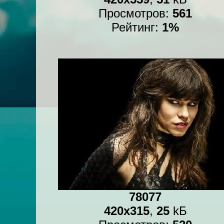
Просмотров:
561
Рейтинг:
1%
78077
420x315
,
25
kБ