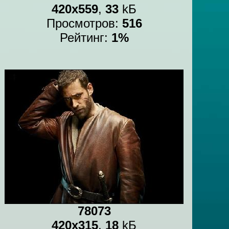
420x559
,
33
kБ
Просмотров:
516
Рейтинг:
1%
78073
420x315
,
18
kБ