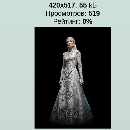
420x517
,
55
kБ
Просмотров:
519
Рейтинг:
0%