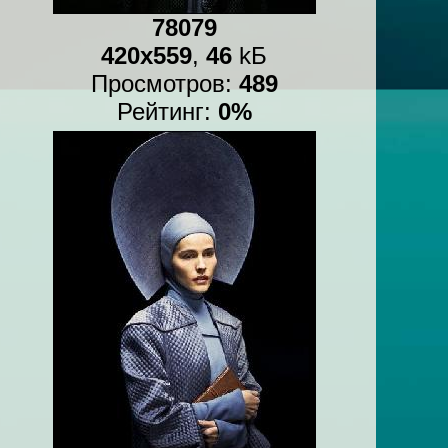
78079
420x559
,
46
kБ
Просмотров:
489
Рейтинг:
0%