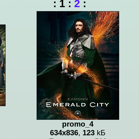
:
1
:
2
:
promo_4
634x836
,
123
kБ