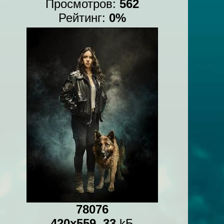
Просмотров:
562
Рейтинг:
0%
78076
420x559
,
33
kБ