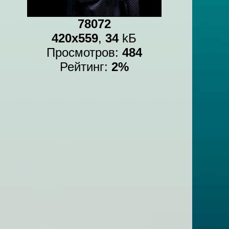
78072
420x559
,
34
kБ
Просмотров:
484
Рейтинг:
2%