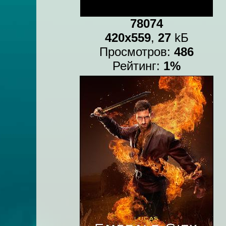
78074
420x559
,
27
kБ
Просмотров:
486
Рейтинг:
1%