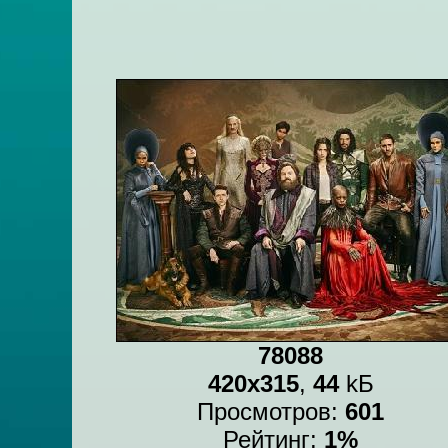
78088
420x315
,
44
kБ
Просмотров:
601
Рейтинг:
1%