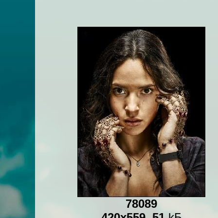
78089
420x559
,
51
kБ