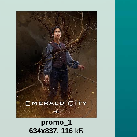
promo_1
634x837
,
116
kБ