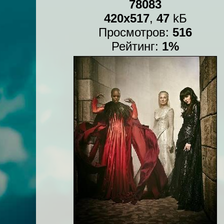
78083
420x517
,
47
kБ
Просмотров:
516
Рейтинг:
1%