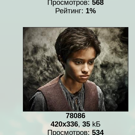
Просмотров:
568
Рейтинг:
1%
78086
420x336
,
35
kБ
Просмотров:
534