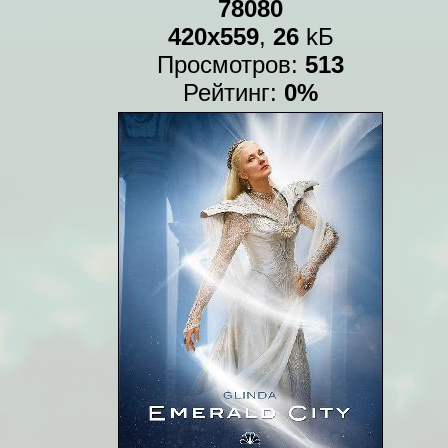
78080
420x559
,
26
kБ
Просмотров:
513
Рейтинг:
0%