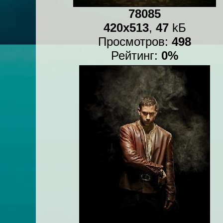
78085
420x513
,
47
kБ
Просмотров:
498
Рейтинг:
0%