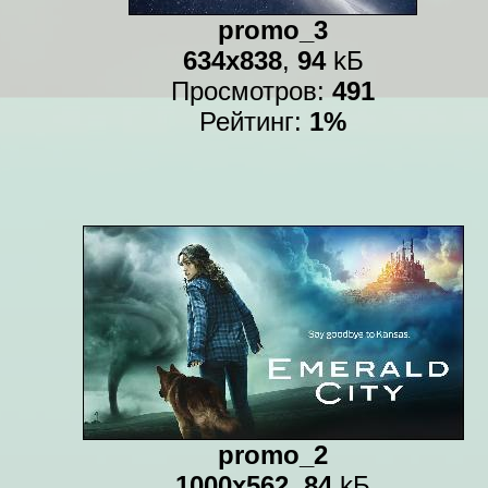
promo_3
634x838
,
94
kБ
Просмотров:
491
Рейтинг:
1%
promo_2
1000x562
,
84
kБ