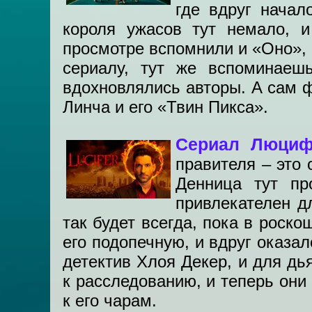
где вдруг начал
короля ужасов тут немало, и
просмотре вспомнили и «Оно», и
сериалу, тут же вспоминаеш
вдохновлялись авторы. А сам 
Линча и его «Твин Пикса».
Сериал Люциф
правителя – это 
Денница тут пр
привлекателен д
так будет всегда, пока в роск
его подопечную, и вдруг оказа
детектив Хлоя Декер, и для дь
к расследованию, и теперь они
к его чарам.