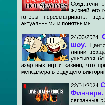
Создатели э
жизней его 
готовы пересматривать, вед
актуальными и понятными.
24/06/2024
шоу.
Цент
линии враща
учитывая бо
азартных игр и казино, что п
менеджера в ведущего виктори
С
22/01/2024
Финчера
связанные о