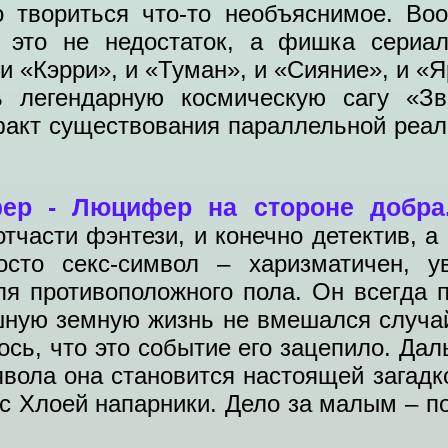
о твориться что-то необъяснимое. Во
 это не недостаток, а фишка сериа
 «Кэрри», и «Туман», и «Сияние», и «Я
ь легендарную космическую сагу «Зв
факт существования параллельной реал
ер - Люцифер на стороне добр
отчасти фэнтези, и конечно детектив, 
осто секс-символ – харизматичен, у
ля противоположного пола. Он всегда 
ошную земную жизнь не вмешался случа
лось, что это событие его зацепило. Да
явола она становится настоящей загад
 с Хлоей напарники. Дело за малым – по