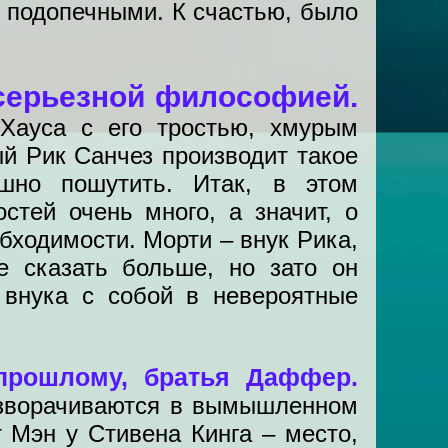
и подопечными. К счастью, было
 серьезной философией.
Хауса с его тростью, хмурым
й Рик Санчез производит такое
шно пошутить. Итак, в этом
стей очень много, а значит, о
бходимости. Морти – внук Рика,
е сказать больше, но зато он
 внука с собой в невероятные
прошлому, братья Даффер.
азворачиваются в вымышленном
 Мэн у Стивена Кинга – место,