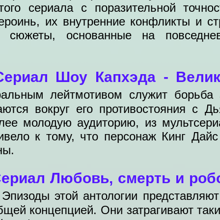
того сериала с поразительной точно
героинь, их внутренние конфликты и с
ь сюжеты, основанные на повседне
Сериал Шоу Капхэда - Вели
ральным лейтмотивом служит борьба 
ются вокруг его противостояния с Дь
лее молодую аудиторию, из мультсер
ривело к тому, что персонаж Кинг Дай
ны.
ериал Любовь, смерть и роб
.
Эпизоды этой антологии представляют
бщей концепцией. Они затрагивают таки