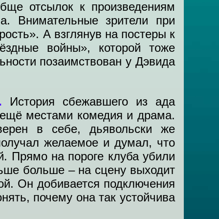
обще отсылок к произведениям
ла. Внимательные зрители при
рость». А взглянув на постеры к
ёздные войны», которой тоже
ьности позаимствован у Дэвида
а.
История сбежавшего из ада
а ещё местами комедия и драма.
верен в себе, дьявольски же
получал желаемое и думал, что
й. Прямо на пороге клуба убили
льше больше – на сцену выходит
кой. Он добивается подключения
нять, почему она так устойчива