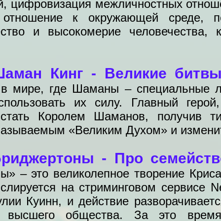
ий, цифровизация межличностных отноше
, отношение к окружающей среде, п
ство и высокомерие человечества, 
Шаман Кинг - Великие битв
 в мире, где Шаманы – специальные л
пользовать их силу. Главный герой
стать Королем Шаманов, получив ти
 называемым «Великим Духом» и измени
риджертоны - Про семейст
ы» – это великолепное творение Крис
нслируется на стриминговом сервисе Ne
лии Куинн, и действие разворачиваетс
го высшего общества. За это вре