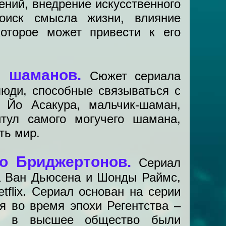
ний, внедрение искусственного
оиск смысла жизни, влияние
которое может привести к его
ы шаманов.
Сюжет сериала
юди, способные связываться с
, Йо Асакура, мальчик-шаман,
тул самого могучего шамана,
ть мир.
во Бриджертонов.
Сериал
а Ван Дьюсена и Шонды Раймс,
tflix. Сериал основан на серии
я во время эпохи Регентства –
мя в высшее общество были