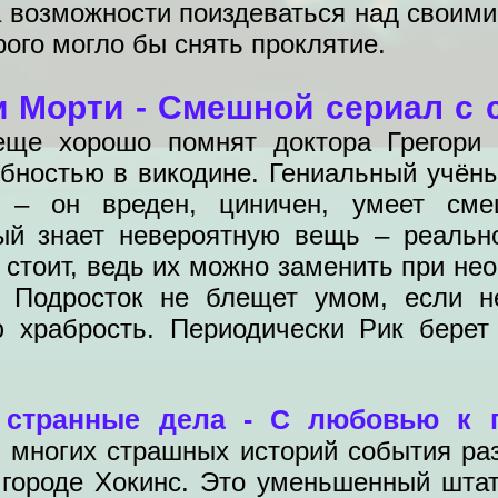
а возможности поиздеваться над своим
рого могло бы снять проклятие.
и Морти - Смешной сериал с
еще хорошо помнят доктора Грегори 
ебностью в викодине. Гениальный учёны
 – он вреден, циничен, умеет сме
ый знает невероятную вещь – реально
 стоит, ведь их можно заменить при нео
 Подросток не блещет умом, если н
ю храбрость. Периодически Рик берет
 странные дела - С любовью к 
 многих страшных историй события р
городе Хокинс. Это уменьшенный штат