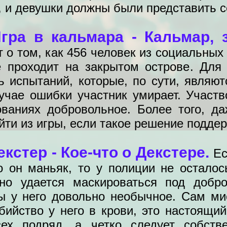
 и девушки должны были представить с
гра в кальмара - Кальмар,
 о том, как 456 человек из социальных
е проходит на закрытом острове. Для
ь испытаний, которые, по сути, являю
учае ошибки участник умирает. Участво
ованиях добровольное. Более того, да
йти из игры, если такое решение подд
кстер - Кое-что о Декстере.
Ес
о он маньяк, то у полиции не остало
но удается маскироваться под добро
ы у него довольно необычное. Сам ми
убийство у него в крови, это настоящи
сех подряд, а четко следует собств