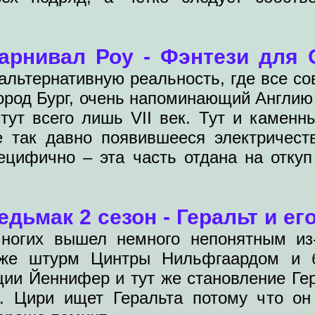
арнивал Роу - Фэнтези для
 альтернативную реальность, где все с
ород Бург, очень напоминающий Англию 
тут всего лишь VII век. Тут и каменн
е так давно появившееся электричест
ецифично – эта часть отдана на откуп 
дьмак 2 сезон - Геральт и ег
многих вышел немного непонятным из
 же штурм Цинтры Нильфгаардом и б
ии Йеннифер и тут же становление Гер
. Цири ищет Геральта потому что он