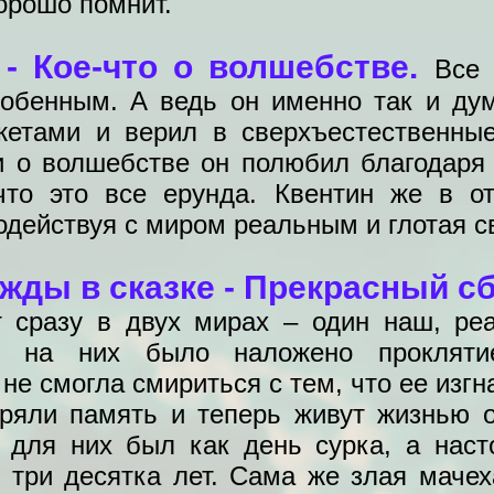
орошо помнит.
- Кое-что о волшебстве.
Все 
собенным. А ведь он именно так и дум
етами и верил в сверхъестественные
и о волшебстве он полюбил благодаря 
что это все ерунда. Квентин же в о
действуя с миром реальным и глотая св
жды в сказке - Прекрасный сб
 сразу в двух мирах – один наш, реа
е на них было наложено прокляти
не смогла смириться с тем, что ее изг
еряли память и теперь живут жизнью
 для них был как день сурка, а нас
 три десятка лет. Сама же злая маче