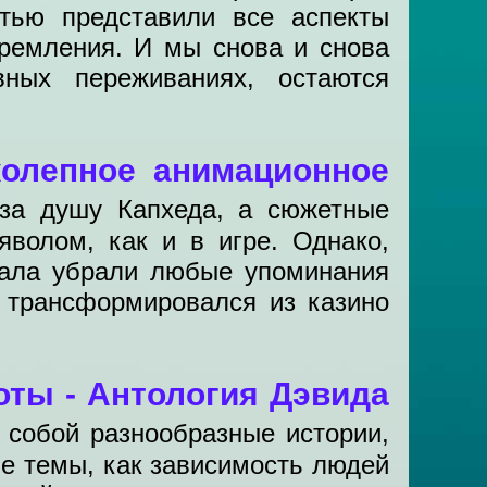
стью представили все аспекты
тремления. И мы снова и снова
вных переживаниях, остаются
колепное анимационное
за душу Капхеда, а сюжетные
яволом, как и в игре. Однако,
иала убрали любые упоминания
с трансформировался из казино
оты - Антология Дэвида
 собой разнообразные истории,
е темы, как зависимость людей