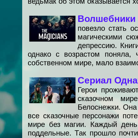
ведьмак об этом оказывается х
Волшебники 
повезло стать о
магическими сюж
депрессию. Книг
однако с возрастом поняла, 
собственном мире, мало взаимо
Сериал Одна
Герои проживают
сказочном мир
Белоснежки. Она 
все сказочные персонажи пот
мире без магии. Каждый день
поддельные. Так прошло почти