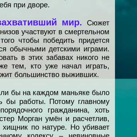
ебя при дворе.
 захвативший мир.
Сюжет
 низов участвуют в смертельном
 того чтобы победить придется
тся обычными детскими играми.
вать в этих забавах никого не
же тем, кто уже начал играть,
ержит большинство выживших.
ли бы на каждом маньяке было
сь бы работы. Потому главному
порядочного гражданина, хоть
стер Морган умён и расчетлив,
й хищник по натуре. Но убивает
енному кодексу – невиновные