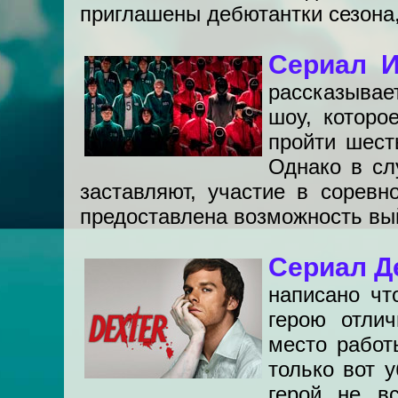
приглашены дебютантки сезона,
Сериал И
рассказывает
шоу, которо
пройти шест
Однако в сл
заставляют, участие в соревн
предоставлена возможность вы
Сериал Де
написано чт
герою отлич
место работ
только вот 
герой не в