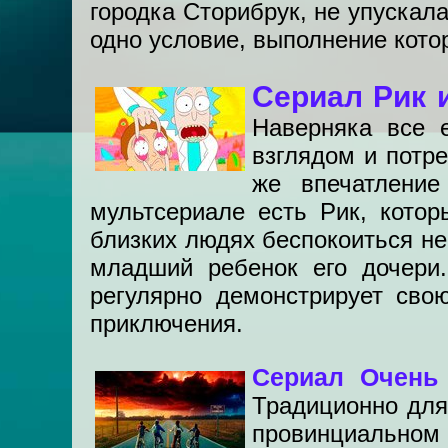
городка Сторибрук, не упускал
одно условие, выполнение кото
Сериал Рик 
Наверняка все 
взглядом и потр
же впечатление
мультсериале есть Рик, котор
близких людях беспокоиться не
младший ребенок его дочери.
регулярно демонстрирует сво
приключения.
Сериал Очень
Традиционно для
провинциальном 