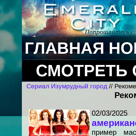
ГЛАВНАЯ
НО
СМОТРЕТЬ
Сериал Изумрудный город
// Реком
Реко
02/03/202
америка
пример мас