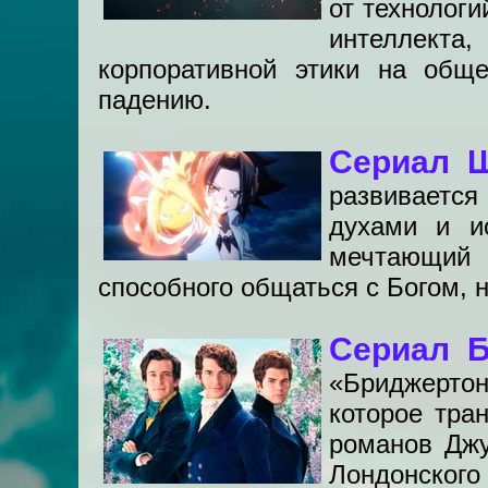
от технолог
интеллекта
корпоративной этики на обще
падению.
Сериал 
развивается
духами и ис
мечтающий 
способного общаться с Богом,
Сериал Б
«Бриджертон
которое тра
романов Джу
Лондонско