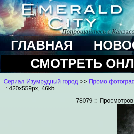
ГЛАВНАЯ
НОВО
СМОТРЕТЬ ОН
Сериал Изумрудный город
>>
Промо фотограф
: 420x559px, 46kb
78079 :: Просмотров