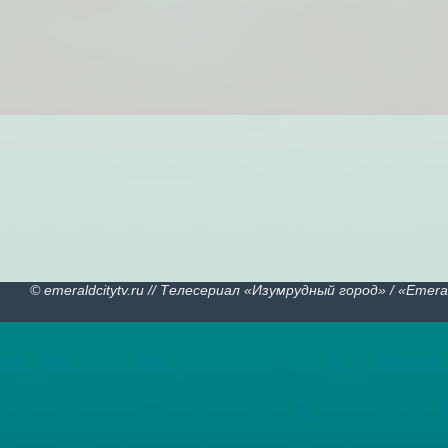
© emeraldcitytv.ru // Телесериал «Изумрудный город» /
«
Emeral