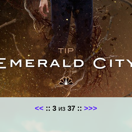
<<
::
3
из
37
::
>>>