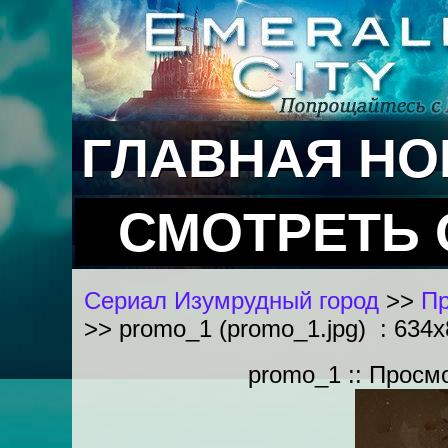
ГЛАВНАЯ
НО
СМОТРЕТЬ
Сериал Изумрудный город
>>
Пр
>> promo_1 (promo_1.jpg) : 634x
promo_1 :: Просм