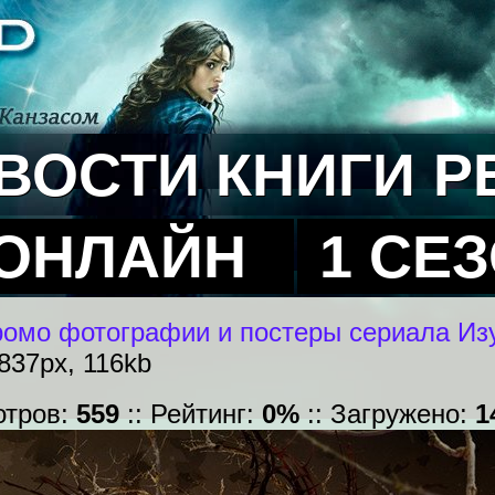
ВОСТИ
КНИГИ
Р
 ОНЛАЙН
1 СЕ
омо фотографии и постеры сериала Изу
837px, 116kb
отров:
559
:: Рейтинг:
0%
:: Загружено:
1