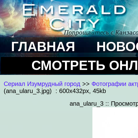
ГЛАВНАЯ
НОВО
СМОТРЕТЬ ОН
Сериал Изумрудный город
>>
Фотографии акт
(ana_ularu_3.jpg) : 600x432px, 45kb
ana_ularu_3 :: Просмот