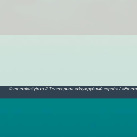
© emeraldcitytv.ru // Телесериал «Изумрудный город» /
«
Emeral