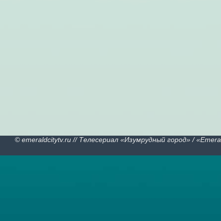
© emeraldcitytv.ru // Телесериал «Изумрудный город» /
«
Emeral