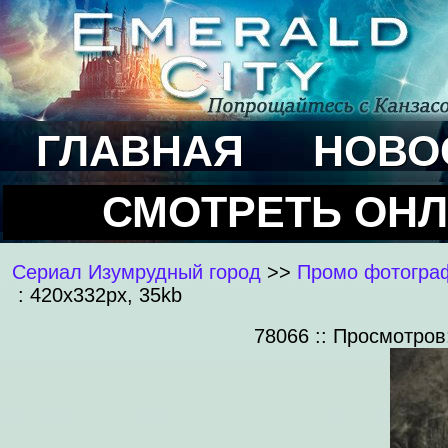
ГЛАВНАЯ
НОВО
СМОТРЕТЬ ОН
Сериал Изумрудный город
>>
Промо фотограф
: 420x332px, 35kb
78066 :: Просмотров