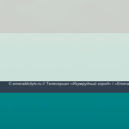
© emeraldcitytv.ru // Телесериал «Изумрудный город» /
«
Emeral